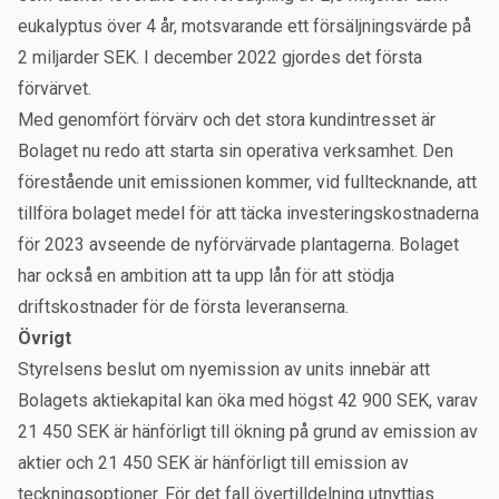
eukalyptus över 4 år, motsvarande ett försäljningsvärde på
2 miljarder SEK. I december 2022 gjordes det första
förvärvet.
Med genomfört förvärv och det stora kundintresset är
Bolaget nu redo att starta sin operativa verksamhet. Den
förestående unit emissionen kommer, vid fulltecknande, att
tillföra bolaget medel för att täcka investeringskostnaderna
för 2023 avseende de nyförvärvade plantagerna. Bolaget
har också en ambition att ta upp lån för att stödja
driftskostnader för de första leveranserna.
Övrigt
Styrelsens beslut om nyemission av units innebär att
Bolagets aktiekapital kan öka med högst 42 900 SEK, varav
21 450 SEK är hänförligt till ökning på grund av emission av
aktier och 21 450 SEK är hänförligt till emission av
teckningsoptioner.
För det fall övertilldelning utnyttjas