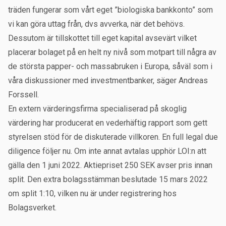
träden fungerar som vårt eget ”biologiska bankkonto” som
vi kan göra uttag från, dvs avverka, när det behövs.
Dessutom är tillskottet till eget kapital avsevärt vilket
placerar bolaget på en helt ny nivå som motpart till några av
de största papper- och massabruken i Europa, såväl som i
våra diskussioner med investmentbanker, säger Andreas
Forssell.
En extern värderingsfirma specialiserad på skoglig
värdering har producerat en vederhäftig rapport som gett
styrelsen stöd för de diskuterade villkoren. En full legal due
diligence följer nu. Om inte annat avtalas upphör LOI:n att
gälla den 1 juni 2022. Aktiepriset 250 SEK avser pris innan
split. Den extra bolagsstämman beslutade 15 mars 2022
om split 1:10, vilken nu är under registrering hos
Bolagsverket.