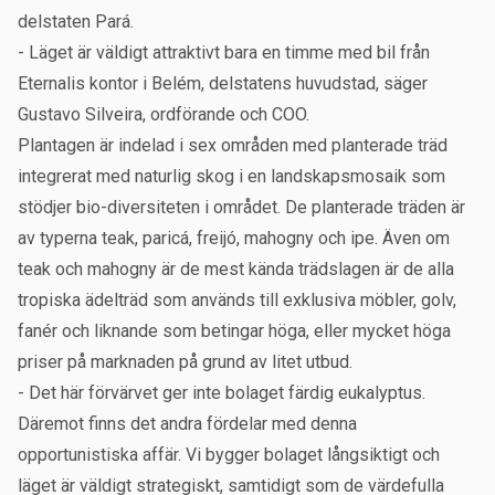
delstaten Pará.
- Läget är väldigt attraktivt bara en timme med bil från
Eternalis kontor i Belém, delstatens huvudstad, säger
Gustavo Silveira, ordförande och COO.
Plantagen är indelad i sex områden med planterade träd
integrerat med naturlig skog i en landskapsmosaik som
stödjer bio-diversiteten i området. De planterade träden är
av typerna teak, paricá, freijó, mahogny och ipe. Även om
teak och mahogny är de mest kända trädslagen är de alla
tropiska ädelträd som används till exklusiva möbler, golv,
fanér och liknande som betingar höga, eller mycket höga
priser på marknaden på grund av litet utbud.
- Det här förvärvet ger inte bolaget färdig eukalyptus.
Däremot finns det andra fördelar med denna
opportunistiska affär. Vi bygger bolaget långsiktigt och
läget är väldigt strategiskt, samtidigt som de värdefulla